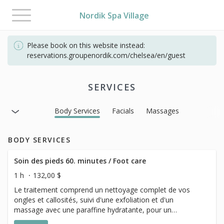
Toggle
Nordik Spa Village
navigation
Please book on this website instead:
reservations.groupenordik.com/chelsea/en/guest
SERVICES
Body Services
Facials
Massages
BODY SERVICES
Soin des pieds 60. minutes / Foot care
1 h
132,00 $
Le traitement comprend un nettoyage complet de vos
ongles et callosités, suivi d'une exfoliation et d'un
massage avec une paraffine hydratante, pour un
maximum de bienfaits à vos pieds. * Veuillez noter que le