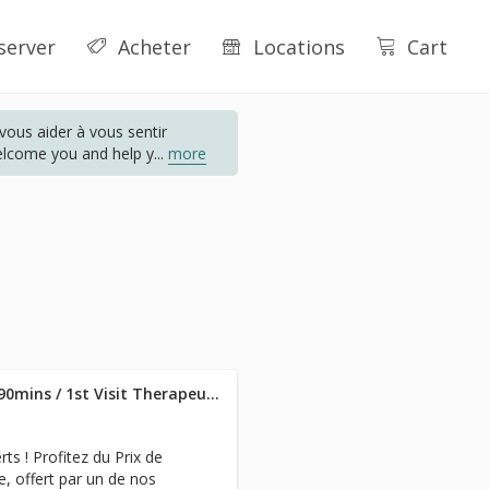
server
Acheter
Locations
Cart
ous aider à vous sentir
elcome you and help y
...
more
- Massothérapie 1ère Visite / 90mins / 1st Visit Therapeutic Massage
 ! Profitez du Prix de
, offert par un de nos