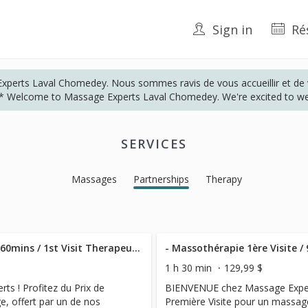
Sign in
Ré
perts Laval Chomedey. Nous sommes ravis de vous accueillir et de v
** Welcome to Massage Experts Laval Chomedey. We're excited to w
SERVICES
Massages
Partnerships
Therapy
- Massothérapie 1ère Visite / 60mins / 1st Visit Therapeutic Massage
1 h 30 min
129,99 $
s ! Profitez du Prix de
BIENVENUE chez Massage Experts
e, offert par un de nos
Première Visite pour un massage