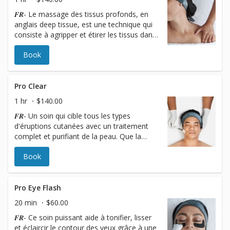
𝑭𝑹- Le massage des tissus profonds, en
anglais deep tissue, est une technique qui
consiste à agripper et étirer les tissus dans
l’optique de relâcher les fibres musculaires
Book
profondes entre les différentes couches de
muscles afin de tonifier le visage, cou, et
décolleté. Les produits retexturisants et
régénérants sont utilisés pour lisser,
Pro Clear
raffermir et éclaircir le teint inégal 𝑬𝑵- This
1 hr
$140.00
invigorating neck and skin treatment
𝑭𝑹- Un soin qui cible tous les types
utilizes deep tissue facial massage to
d'éruptions cutanées avec un traitement
release tension and visibly tone the face,
complet et purifiant de la peau. Que la
neck and décolleté. Retexturizing and
peau ai des points noirs ou des éruptions
replenishing products are used to
Book
actives. Ce traitement professionnel de la
smoothen, firm, and brighten uneven tone.
peau aidera à éliminer et à calmer la
congestion cutanée et l'inflammation post-
éruption en utilisant des actifs de qualité
Pro Eye Flash
professionnelle et des techniques
20 min
$60.00
apaisantes pour la peau. 𝑬𝑵-: This
𝑭𝑹- Ce soin puissant aide à tonifier, lisser
treatment targets all types of breakouts
et éclaircir le contour des yeux grâce à une
with a thorough, clearing skin treatment.