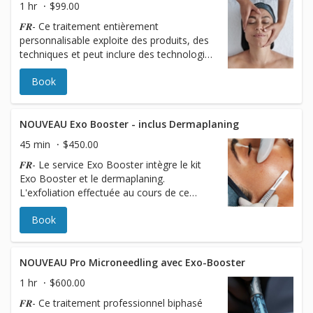
1 hr
$99.00
technologies. Your Skin Therapist will use a
𝑭𝑹- Ce traitement entièrement
unique modular approach to boost your
personnalisable exploite des produits, des
skin with every step.
techniques et peut inclure des technologies
de pointe. Votre professionnel en soins de
Book
la peau utilisera une approche modulaire
unique pour booster votre peau à chaque
étape. 𝑬𝑵- This fully customizable
treatment utilizes advanced products,
NOUVEAU Exo Booster - inclus Dermaplaning
techniques, and may include enhanced
45 min
$450.00
technologies. Your Skin Therapist will use a
𝑭𝑹- Le service Exo Booster intègre le kit
unique modular approach to boost your
Exo Booster et le dermaplaning.
skin with every step.
L'exfoliation effectuée au cours de ce
service prépare la peau à ce qu'Exo
Book
Booster pénètre en profondeur dans la
barrière cutanée, favorisant ainsi le
rajeunissement des cellules. 𝑬𝑵- The Exo
Booster integrates with the exfoliation of
NOUVEAU Pro Microneedling avec Exo-Booster
Dermaplaning and prepares the skin for
1 hr
$600.00
Exo Booster to penetrate deep into the
𝑭𝑹- Ce traitement professionnel biphasé
skin’s barrier promoting cell rejuvenation.