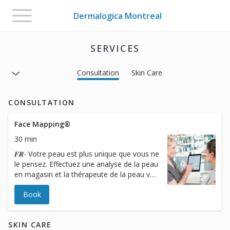
Toggle
Dermalogica Montreal
navigation
SERVICES
Consultation
Skin Care
CONSULTATION
Face Mapping®
30 min
𝑭𝑹- Votre peau est plus unique que vous ne
le pensez. Effectuez une analyse de la peau
en magasin et la thérapeute de la peau va
identifier les meilleurs produits et routines
Book
pour atteindre vos objectifs. 𝑬𝑵- Your skin
is more unique than you think.Have a skin
analysis in store and a conversation with a
SKIN CARE
Skin Therapist to identify the best products