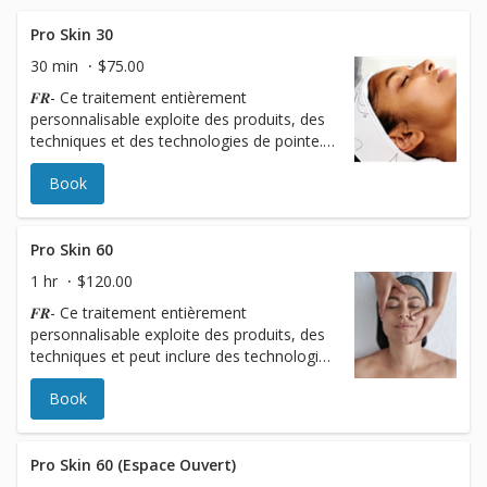
and routine to achieve your skin health
goals.
Pro Skin 30
30 min
$75.00
𝑭𝑹- Ce traitement entièrement
personnalisable exploite des produits, des
techniques et des technologies de pointe.
Votre professionnel en soins de la peau
Book
utilisera une approche modulaire unique
pour booster votre peau à chaque étape.
𝑬𝑵- This fully customizable treatment
utilizes advanced products, techniques, and
Pro Skin 60
technologies. Your Skin Therapist will use a
1 hr
$120.00
unique modular approach to boost your
𝑭𝑹- Ce traitement entièrement
skin with every step.
personnalisable exploite des produits, des
techniques et peut inclure des technologies
de pointe. Votre professionnel en soins de
Book
la peau utilisera une approche modulaire
unique pour booster votre peau à chaque
étape. 𝑬𝑵- This fully customizable
treatment utilizes advanced products,
Pro Skin 60 (Espace Ouvert)
techniques, and may include enhanced